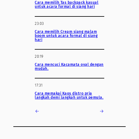
Cara memilih Tas backpack kasual
untuk acara formal di siang hari
23:03
Cara memilih Cream siang malam
bpom untuk acara formal di siang
hari
20:19
Cara mencuci Kacamata oval dengan
mudah.
17:31
Cara memakai Kaos distro pria
langkah demi langkah untuk pemula.
←
→