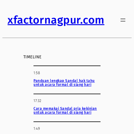
Skip
to
xfactornagpur.com
content
TIMELINE
1:58
Panduan lengkap Sandal hak tahu
untuk acara formal di siang hari
17:32
Cara memakai Sandal pria kekinian
untuk acara formal di siang hari
1:49