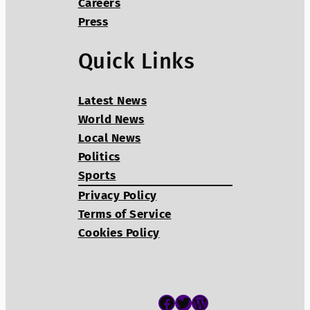
Careers
Press
Quick Links
Latest News
World News
Local News
Politics
Sports
Privacy Policy
Terms of Service
Cookies Policy
Facebook
Twitter
WordPress