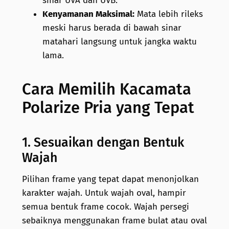
sinar UVA dan UVB.
Kenyamanan Maksimal:
Mata lebih rileks
meski harus berada di bawah sinar
matahari langsung untuk jangka waktu
lama.
Cara Memilih Kacamata
Polarize Pria yang Tepat
1. Sesuaikan dengan Bentuk
Wajah
Pilihan frame yang tepat dapat menonjolkan
karakter wajah. Untuk wajah oval, hampir
semua bentuk frame cocok. Wajah persegi
sebaiknya menggunakan frame bulat atau oval