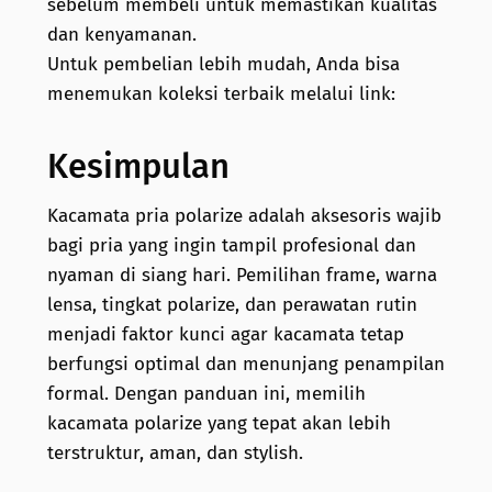
sebelum membeli untuk memastikan kualitas
dan kenyamanan.
Untuk pembelian lebih mudah, Anda bisa
menemukan koleksi terbaik melalui link:
Kesimpulan
Kacamata pria polarize adalah aksesoris wajib
bagi pria yang ingin tampil profesional dan
nyaman di siang hari. Pemilihan frame, warna
lensa, tingkat polarize, dan perawatan rutin
menjadi faktor kunci agar kacamata tetap
berfungsi optimal dan menunjang penampilan
formal. Dengan panduan ini, memilih
kacamata polarize yang tepat akan lebih
terstruktur, aman, dan stylish.