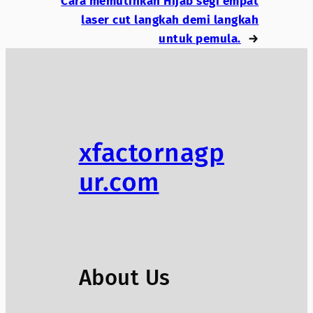
Cara memutihkan Hijab segi empat
laser cut langkah demi langkah
untuk pemula.
→
xfactornagp
ur.com
About Us