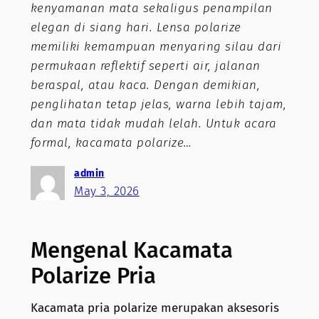
kenyamanan mata sekaligus penampilan
elegan di siang hari. Lensa polarize
memiliki kemampuan menyaring silau dari
permukaan reflektif seperti air, jalanan
beraspal, atau kaca. Dengan demikian,
penglihatan tetap jelas, warna lebih tajam,
dan mata tidak mudah lelah. Untuk acara
formal, kacamata polarize…
admin
May 3, 2026
Mengenal Kacamata
Polarize Pria
Kacamata pria polarize merupakan aksesoris